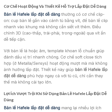
Cơ Chế Hoạt Động Và Thiết Kế Hỗ Trợ Lắp Đặt Dễ Dàng
Bản lề Hafele lắp đặt dễ dàng
thường có cơ chế clip-
on: cup bản lề gắn vào cánh tủ bằng vít, đế bản lề clip
nhanh vào khung mà không cần siết vít thêm. Điều
chỉnh 3D (cao-thấp, trái-phải, trong-ngoài) qua vít ẩn
dễ tiếp cận.
Với bản lề lá hoặc âm, template khoan lỗ chuẩn giúp
đánh dấu vị trí nhanh chóng. Cơ chế soft close tích
hợp (ở Metalla/Sensys) hoạt động mượt mà mà không
ảnh hưởng lắp đặt. Thiết kế này giúp
bản lề Hafele lắp
đặt dễ dàng
phù hợp ngay cả với tủ cũ, chỉ cần thay
thế mà không cải tạo lớn.
Lợi Ích Vượt Trội Khi Sử Dụng Bản Lề Hafele Lắp Đặt Dễ
Dàng
Bản lề Hafele lắp đặt dễ dàng
mang lại nhiều lợi ích