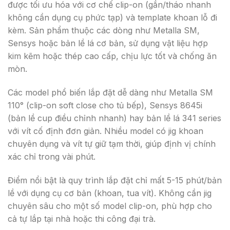
được tối ưu hóa với cơ chế clip-on (gắn/tháo nhanh
không cần dụng cụ phức tạp) và template khoan lỗ đi
kèm. Sản phẩm thuộc các dòng như Metalla SM,
Sensys hoặc bản lề lá cơ bản, sử dụng vật liệu hợp
kim kẽm hoặc thép cao cấp, chịu lực tốt và chống ăn
mòn.
Các model phổ biến lắp đặt dễ dàng như Metalla SM
110° (clip-on soft close cho tủ bếp), Sensys 8645i
(bản lề cup điều chỉnh nhanh) hay bản lề lá 341 series
với vít cố định đơn giản. Nhiều model có jig khoan
chuyên dụng và vít tự giữ tạm thời, giúp định vị chính
xác chỉ trong vài phút.
Điểm nổi bật là quy trình lắp đặt chỉ mất 5-15 phút/bản
lề với dụng cụ cơ bản (khoan, tua vít). Không cần jig
chuyên sâu cho một số model clip-on, phù hợp cho
cả tự lắp tại nhà hoặc thi công đại trà.