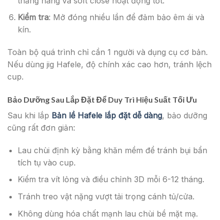
thẳng hàng và soft close hoạt động tốt.
Kiểm tra
: Mở đóng nhiều lần để đảm bảo êm ái và
kín.
Toàn bộ quá trình chỉ cần 1 người và dụng cụ cơ bản.
Nếu dùng jig Hafele, độ chính xác cao hơn, tránh lệch
cup.
Bảo Dưỡng Sau Lắp Đặt Để Duy Trì Hiệu Suất Tối Ưu
Sau khi lắp
Bản lề Hafele lắp đặt dễ dàng
, bảo dưỡng
cũng rất đơn giản:
Lau chùi định kỳ bằng khăn mềm để tránh bụi bẩn
tích tụ vào cup.
Kiểm tra vít lỏng và điều chỉnh 3D mỗi 6-12 tháng.
Tránh treo vật nặng vượt tải trọng cánh tủ/cửa.
Không dùng hóa chất mạnh lau chùi bề mặt mạ.